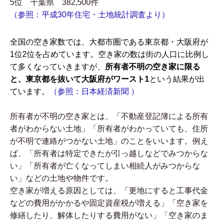
5位 千葉県 382,500件
（参照：
平成30年住宅・土地統計調査より
）
全国の空き家数では、大都市圏である東京都・大阪府が
1位2位を占めています。空き家の数は街の人口に比例し
て多くなっていきますが、
所有者不明の空き家に限る
と、東京都を抜いて大阪府がワースト1
という結果が出
ています。
（参照：
日本経済新聞
）
所有者が不明の空き家とは、「不動産登記簿による所有
者がわからない土地」「所有者がわかっていても、住所
が不明で連絡がつかない土地」のことをいいます。例え
ば、「所有者は特定できたが引っ越しなどでみつからな
い」「所有者が亡くなってしまい相続人がみつからな
い」などの土地や物件です。
空き家が増える原因としては、「更地にすると工事代金
などの費用がかかるや固定資産税が増える」「空き家を
修繕したり、解体したりする費用がない」「空き家のま